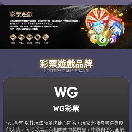
彩票遊戲品牌
LOTTERY GAME BRAND
WG彩票
以其玩法簡單快捷而聞名，玩家有機會贏得豐厚
“WG彩票”
的大獎。每張彩票都有相同的中獎機會，中獎與否完全依