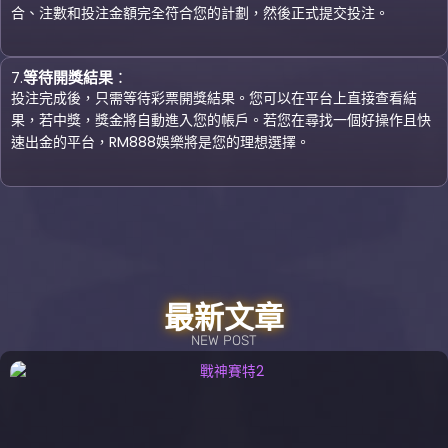
合、注數和投注金額完全符合您的計劃，然後正式提交投注。
7.
等待開獎結果
：
投注完成後，只需等待彩票開獎結果。您可以在平台上直接查看結
果，若中獎，獎金將自動進入您的帳戶。若您在尋找一個好操作且快
速出金的平台，RM888娛樂將是您的理想選擇。
最新文章
NEW POST