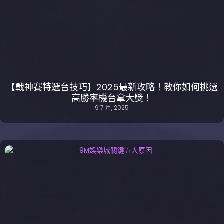
【戰神賽特選台技巧】2025最新攻略！教你如何挑選
高勝率機台拿大獎！
9 7 月, 2025