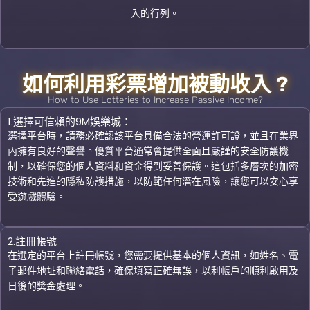
入的行列。
如何利用彩票增加被動收入 ?
How to Use Lotteries to Increase Passive Income?
1.選擇可信賴的
9M娛樂城
：
選擇平台時，請務必確認該平台具備合法的營運許可證，並且在業界
內擁有良好的聲譽。優質平台通常會提供全面且嚴謹的安全防護機
制，以確保您的個人資料和資金得到妥善保護。這包括多層次的加密
技術和先進的隱私防護措施，以防範任何潛在風險，讓您可以安心享
受遊戲體驗。
2.註冊帳號
在選定的平台上註冊帳號，您需要提供基本的個人資訊，如姓名、電
子郵件地址和聯絡電話，確保填寫正確無誤，以利帳戶的順利啟用及
日後的獎金處理。