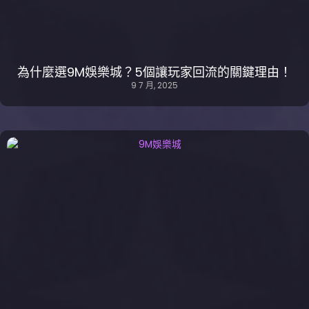
為什麼選9M娛樂城？5個讓玩家回流的關鍵理由！
9 7 月, 2025