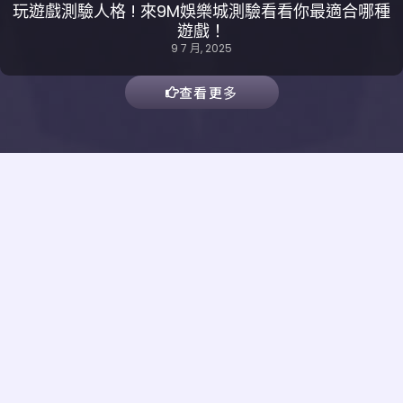
玩遊戲測驗人格 ! 來9M娛樂城測驗看看你最適合哪種
遊戲！
9 7 月, 2025
查看更多