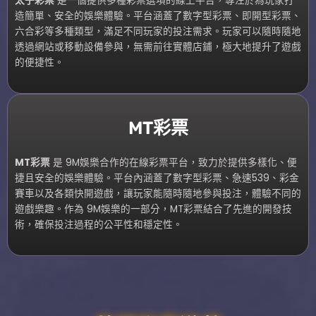
太子彩票
是一個提供多種彩票選項的線上平台，專注於為玩家打
造簡單、安全的娛樂體驗。平台涵蓋了數字型彩票、即開型彩票、
六合彩等多種類型，滿足不同玩家的投注需求。玩家可以隨時隨地
透過網站或移動設備參與，無需前往實體店鋪，極大地提升了遊戲
的便捷性。
MT彩票
MT彩票
是 9M娛樂合作的在線彩票平台，致力於提供多樣化、便
捷且安全的娛樂體驗。平台內涵蓋了數字型彩票、急速539、彩金
賽車以及各類快開遊戲，讓玩家能隨時隨地參與投注，體驗不同的
遊戲樂趣。作為 9M娛樂的一部分，MT彩票結合了先進的開發技
術，確保投注過程的公平性和穩定性。