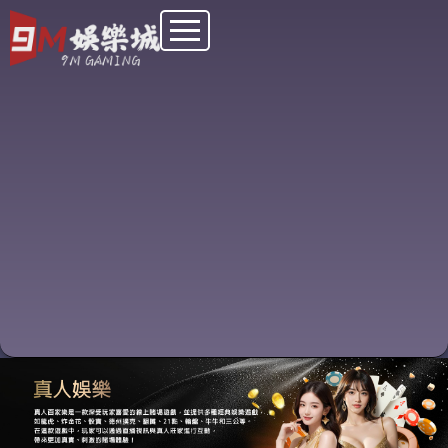
跳
至
主
要
內
容