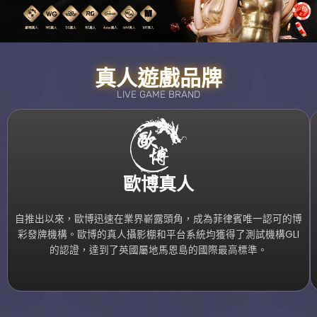
真人遊戲品牌
LIVE GAME BRAND
歐博真人
自推出以來，歐博迅速在業界嶄露頭角，成為菲律賓唯一認可的博
彩發牌機構。歐博的真人攝影棚和平台系統均獲得了測試機構GLI
的認證，達到了英國屬地馬恩島的國際最高標準。