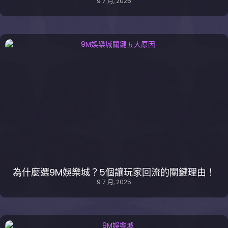
9 7 月, 2025
為什麼選9M娛樂城？5個讓玩家回流的關鍵理由！
9 7 月, 2025