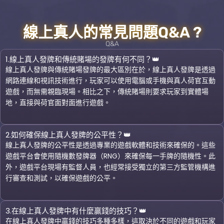
線上真人的常見問題Q&A ?
Q&A
1.線上真人發牌和傳統賭場的發牌有何不同？👑
線上真人發牌與傳統賭場發牌的最大區別在於，線上真人發牌是透過
網路連線和視訊技術進行，玩家可以使用電腦或手機與真人荷官互動
遊戲，而無需親臨現場。相比之下，傳統賭場則要求玩家到實體場
地，直接與荷官面對面進行遊戲。
2.如何確保線上真人發牌的公平性？👑
線上真人發牌的公平性是透過專業的遊戲軟體和技術來確保的。這些
遊戲平台會使用隨機數發牌器（RNG）來確保每一手牌的隨機性。此
外，遊戲平台現場有監督人員，也經常接受獨立的第三方監管機構進
行審查和測試，以確保遊戲的公平。
3.在線上真人發牌中有什麼贏錢的技巧？👑
在線上真人發牌中贏錢的技巧多種多樣，這取決於不同的遊戲和玩家