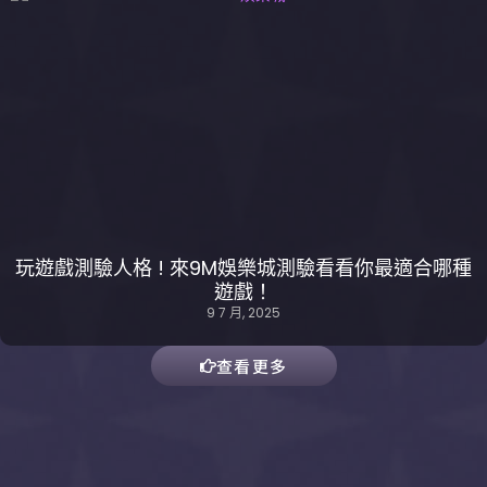
玩遊戲測驗人格 ! 來9M娛樂城測驗看看你最適合哪種
遊戲！
9 7 月, 2025
查看更多