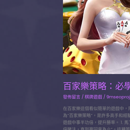
升
勝
率！
百家樂策略：必
發佈留言
/
棋牌遊戲
/
9mseopro
在百家樂這個看似簡單的遊戲中，
為“百家樂策略”，是許多高手和
遊戲中事半功倍，提升勝率。 1. 馬
倍賭注，直到贏回來為止”。這種策