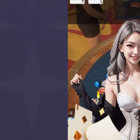
有
用
嗎?
你
一
定
要
學
高
手
都
在
用
的
百
家
樂
最
強