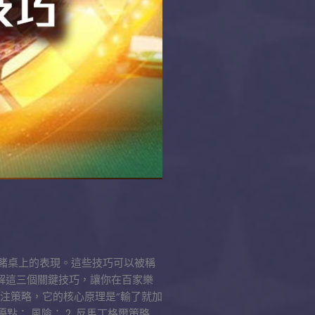
賭桌上的表現。這些技巧可以被稱
解這三個關鍵技巧，讓你在百家樂
典的投注策略，它的核心原理是“輸了就加
： 風險： 2. 反馬丁格爾策略