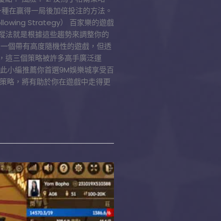
，這是一種在贏得一局後加倍投注的方法。
ing Strategy） 百家樂的遊戲
蹤法就是根據這些趨勢來調整你的
是一個帶有高度隨機性的遊戲，但透
，這三個策略被許多高手廣泛運
此小編推薦你首選9M娛樂城享受百
樂策略，將有助於你在遊戲中走得更