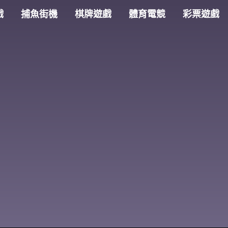
戲
捕魚街機
棋牌遊戲
體育電競
彩票遊戲