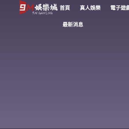
跳
首頁
真人娛樂
電子遊
至
主
要
最新消息
內
容